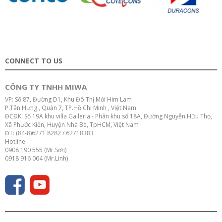
CONNECT TO US
CÔNG TY TNHH MIWA
VP: Số 87, Đường D1, Khu Đô Thị Mới Him Lam
P.Tân Hưng , Quận 7, TP.Hồ Chi Minh , Việt Nam
ĐCĐK: Số 19A khu villa Galleria - Phân khu số 18A, Đường Nguyễn Hữu Thọ,
Xã Phước Kiến, Huyện Nhà Bè, TpHCM, Việt Nam
ĐT: (84-8)6271 8282 / 62718383
Hotline:
0908 190 555 (Mr.Sơn)
0918 916 064 (Mr.Linh)