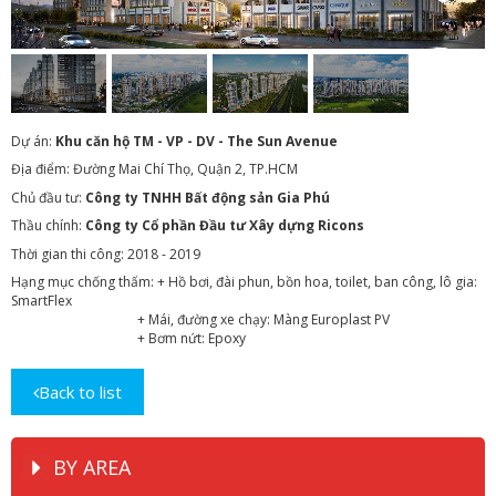
1
/
4
Dự án:
Khu căn hộ TM - VP - DV - The Sun Avenue
Địa điểm: Đường Mai Chí Thọ, Quận 2, TP.HCM
Chủ đầu tư:
Công ty TNHH Bất động sản Gia Phú
Thầu chính:
Công ty Cổ phần Đầu tư Xây dựng Ricons
Thời gian thi công: 2018 - 2019
Hạng mục chống thấm: + Hồ bơi, đài phun, bồn hoa, toilet, ban công, lô gia:
SmartFlex
+ Mái, đường xe chạy: Màng Europlast PV
+ Bơm nứt: Epoxy
Back to list
BY AREA