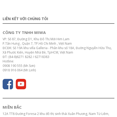
LIÊN KẾT VỚI CHÚNG TÔI
CÔNG TY TNHH MIWA
VP: Số 87, Đường D1, Khu Đô Thị Mới Him Lam
P.Tân Hưng , Quận 7, TP.Hồ Chi Minh , Việt Nam
ĐCĐK: Số 19A khu villa Galleria - Phân khu số 18A, Đường Nguyễn Hữu Thọ,
Xã Phước Kiến, Huyện Nhà Bè, TpHCM, Việt Nam
ĐT: (84-8)6271 8282 / 62718383
Hotline:
0908 190 555 (Mr.Sơn)
0918 916 064 (Mr.Linh)
MIỀN BẮC
12A TT8 Đường Foresa 2 khu đô thị sinh thái Xuân Phương, Nam Từ Liêm,