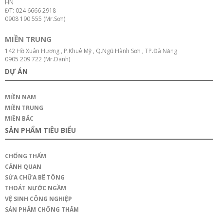
HN
ĐT: 024 6666 2918
0908 190 555 (Mr.Sơn)
MIỀN TRUNG
142 Hồ Xuân Hương , P.Khuê Mỹ , Q.Ngũ Hành Sơn , TP.Đà Năng
0905 209 722 (Mr.Danh)
DỰ ÁN
MIỀN NAM
MIỀN TRUNG
MIỀN BẮC
SẢN PHẨM TIÊU BIỂU
CHỐNG THẤM
CẢNH QUAN
SỬA CHỮA BÊ TÔNG
THOÁT NƯỚC NGẦM
VỆ SINH CÔNG NGHIỆP
SẢN PHẨM CHỐNG THẤM